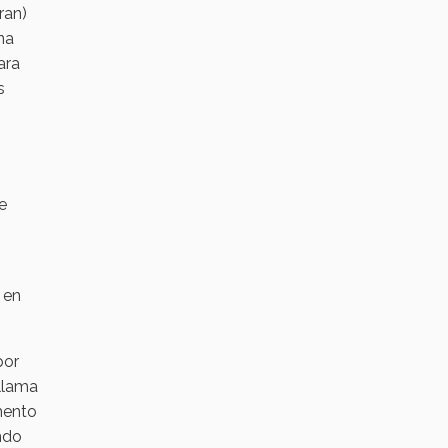
ran)
na
ara
s
e
 en
por
 llama
mento
ndo