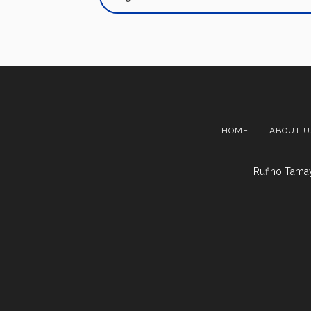
HOME
ABOUT U
Rufino Tamay