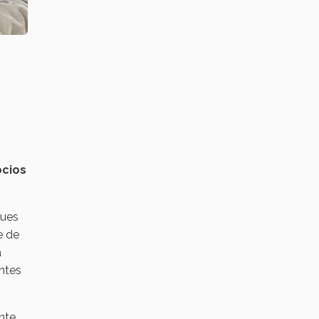
ocios
pues
e de
a
entes
nte