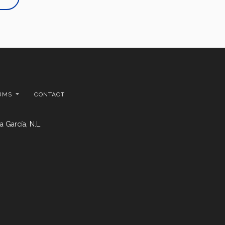
UMS
CONTACT
 García, N.L.