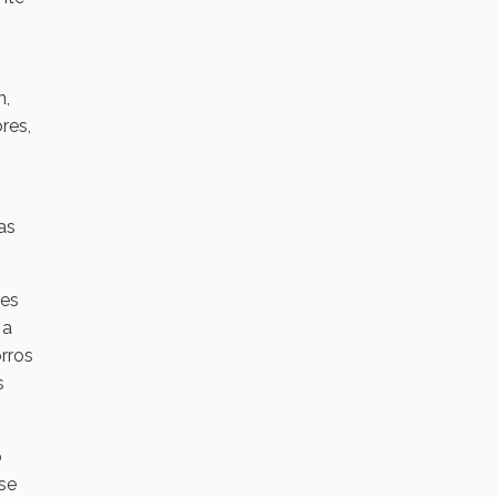
n,
res,
as
nes
 a
orros
s
o
 se