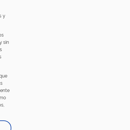
s y
os
y sin
s
s
 que
as
uente
omo
os,