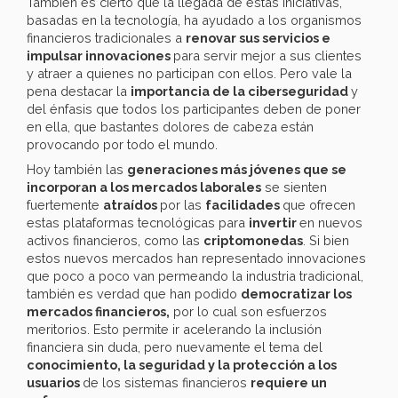
También es cierto que la llegada de estas iniciativas,
basadas en la tecnología, ha ayudado a los organismos
financieros tradicionales a
renovar sus servicios e
impulsar innovaciones
para servir mejor a sus clientes
y atraer a quienes no participan con ellos. Pero vale la
pena destacar la
importancia de la ciberseguridad
y
del énfasis que todos los participantes deben de poner
en ella, que bastantes dolores de cabeza están
provocando por todo el mundo.
Hoy también las
generaciones más jóvenes que se
incorporan a los mercados laborales
se sienten
fuertemente
atraídos
por las
facilidades
que ofrecen
estas plataformas tecnológicas para
invertir
en nuevos
activos financieros, como las
criptomonedas
. Si bien
estos nuevos mercados han representado innovaciones
que poco a poco van permeando la industria tradicional,
también es verdad que han podido
democratizar los
mercados financieros,
por lo cual son esfuerzos
meritorios. Esto permite ir acelerando la inclusión
financiera sin duda, pero nuevamente el tema del
conocimiento, la seguridad y la protección a los
usuarios
de los sistemas financieros
requiere un