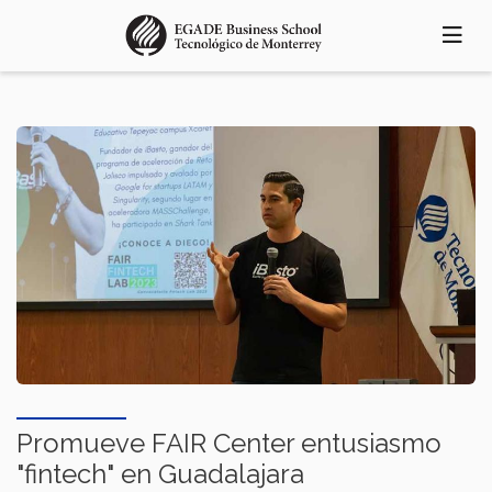
Skip
to
main
content
Promueve FAIR Center entusiasmo
"fintech" en Guadalajara