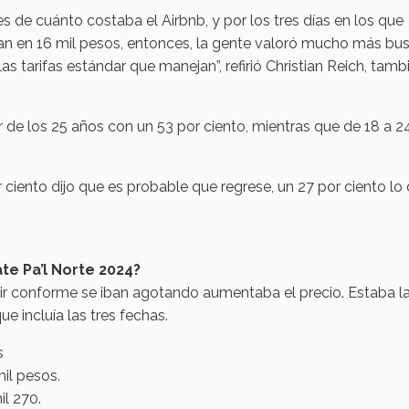
 de cuánto costaba el Airbnb, y por los tres días en los que
an en 16 mil pesos, entonces, la gente valoró mucho más bu
 tarifas estándar que manejan”, refirió Christian Reich, tamb
r de los 25 años con un 53 por ciento, mientras que de 18 a 2
r ciento dijo que es probable que regrese, un 27 por ciento lo
te Pa’l Norte 2024?
cir conforme se iban agotando aumentaba el precio. Estaba l
e incluía las tres fechas.
s
il pesos.
l 270.