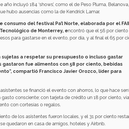
ste año incluyó 184 ‘shows’, como el de Peso Pluma, Belanova,
nque hubo ausencias como la de Kendrick Lamar.
e consumo del festival Pa’l Norte, elaborada por el FAI
 Tecnológico de Monterrey, e
ncontró que el 56 por ciento
os para gastarse en el evento, por día, y al final el 65 por c
n sujetas a respetar su presupuesto o incluso gastar
s gastaron fue alimentos con 58 por ciento, bebidas
iento”, compartió Francisco Javier Orozco, líder para
asistentes se financió el evento con ahorros, lo que hace sen
asto consciente; con tarjeta de crédito un 18 por ciento, ví
ento con cortesías o regalos.
ento de los asistentes fueron locales, y el 31 por ciento rest
 se quedaron en casa de amigos, hoteles y Airbnb.