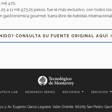
 mil 470.
64.25 a 11 mil 973.25 pesos, fue el más exclusivo, con todos los
n gastronómica gourmet, barra libre de bebidas internacional
NIDO? CONSULTA SU FUENTE ORIGINAL AQUÍ
NTECH LAB
RESEARCH SERIES
RECURSOS
SERVICIOS
o y Av. Eugenio Garza Lagüera, Valle Oriente, 66269 San Pedro Garza