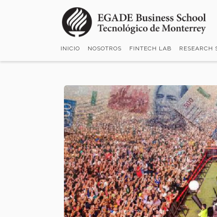
Pasar
al
contenido
principal
INICIO
NOSOTROS
FINTECH LAB
RESEARCH 