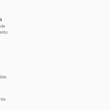
R
 de
iento
tido
a
ante