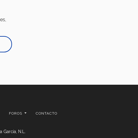
es,
FOROS
CONTACTO
 García, N.L.