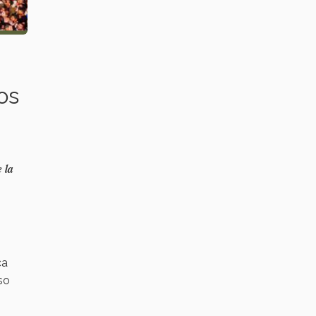
os
 la
ca
so