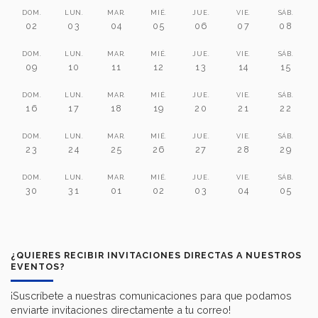
DOM.
LUN.
MAR.
MIÉ.
JUE.
VIE.
SÁB.
02
03
04
05
06
07
08
DOM.
LUN.
MAR.
MIÉ.
JUE.
VIE.
SÁB.
09
10
11
12
13
14
15
DOM.
LUN.
MAR.
MIÉ.
JUE.
VIE.
SÁB.
16
17
18
19
20
21
22
DOM.
LUN.
MAR.
MIÉ.
JUE.
VIE.
SÁB.
23
24
25
26
27
28
29
DOM.
LUN.
MAR.
MIÉ.
JUE.
VIE.
SÁB.
30
31
01
02
03
04
05
¿QUIERES RECIBIR INVITACIONES DIRECTAS A NUESTROS
EVENTOS?
¡Suscríbete a nuestras comunicaciones para que podamos
enviarte invitaciones directamente a tu correo!