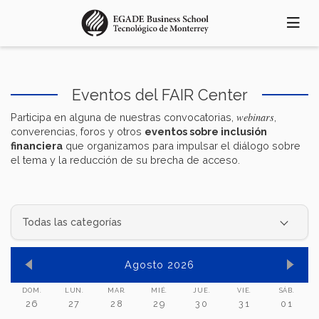
Pasar
al
contenido
principal
Eventos del FAIR Center
webinars
Participa en alguna de nuestras convocatorias,
,
converencias, foros y otros
eventos sobre inclusión
financiera
que organizamos para impulsar el diálogo sobre
el tema y la reducción de su brecha de acceso.
Agosto 2026
DOM.
LUN.
MAR.
MIÉ.
JUE.
VIE.
SÁB.
26
27
28
29
30
31
01