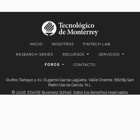
INICIO
NOSOTROS
FINTECH LAB
RESEARCH SERIES
RECURSOS
SERVICIOS
FOROS
CONTACTO
Rufino Tamayo y Av. Eugenio Garza Lagüera, Valle Oriente, 66269 San
Pedro Garza García, N.L.
© 2026. EGADE Business School, todos los derechos reservados.
Aviso legal
|
Políticas de privacidad
|
Aviso de Privacidad
© 2026 FAIR Center for Financial Access Inclusion and Research
EGADE Business School | Tecnológico de Monterrey