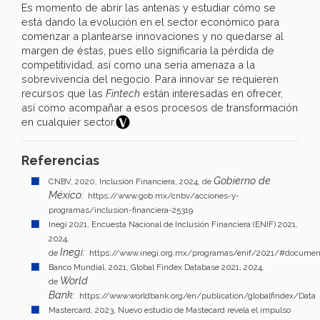
Es momento de abrir las antenas y estudiar cómo se
está dando la evolución en el sector económico para
comenzar a plantearse innovaciones y no quedarse al
margen de éstas, pues ello significaría la pérdida de
competitividad, así como una seria amenaza a la
sobrevivencia del negocio. Para innovar se requieren
recursos que las
Fintech
están interesadas en ofrecer,
así como acompañar a esos procesos de transformación
en cualquier sector.
Referencias
Gobierno de
CNBV, 2020, Inclusión Financiera, 2024, de
México:
https://www.gob.mx/cnbv/acciones-y-
programas/inclusion-financiera-25319
Inegi 2021, Encuesta Nacional de Inclusión Financiera (ENIF) 2021,
2024,
Inegi:
de
https://www.inegi.org.mx/programas/enif/2021/#documen
Banco Mundial, 2021, Global Findex Database 2021, 2024,
World
de
Bank:
https://www.worldbank.org/en/publication/globalfindex/Data
Mastercard, 2023, Nuevo estudio de Mastecard revela el impulso