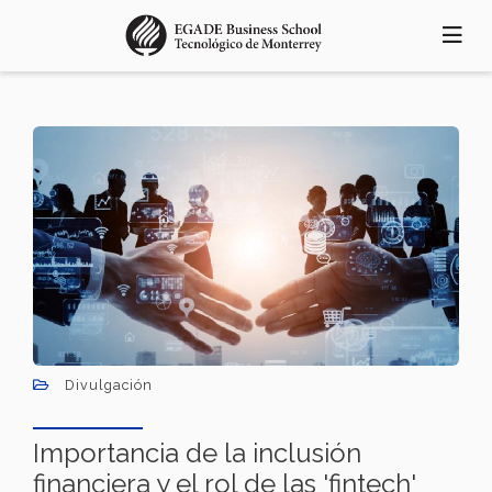
Pasar
al
contenido
principal
Divulgación
Importancia de la inclusión
financiera y el rol de las 'fintech'