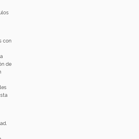
ulos
es con
la
ón de
n
les
osta
ad.
s
a