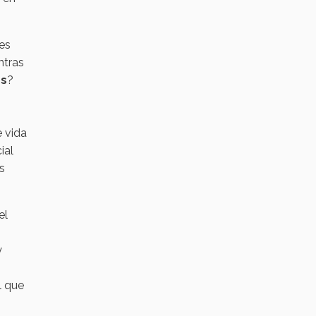
es
ntras
es
?
e vida
ial
s
el
y
l que