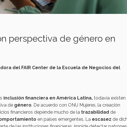
con perspectiva de género en
adora del FAIR Center de la Escuela de Negocios del
as
inclusión financiera en América Latina,
todavía existen
tiva de
género
. De acuerdo con ONU Mujeres, la creación
vicios financieros depende mucho de la
trazabilidad
de
comportamiento
en países emergentes. La
escasez
de dic
te de las instituciones financieras, impide detectar patrones