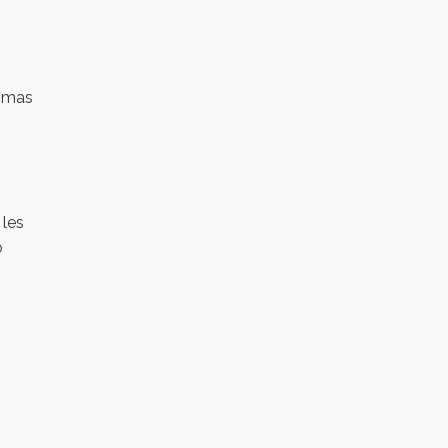
s
ismas
 les
o