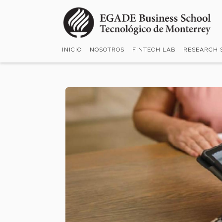
Pasar
al
contenido
principal
INICIO
NOSOTROS
FINTECH LAB
RESEARCH 