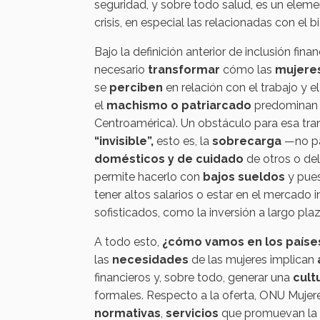
seguridad, y sobre todo salud, es un eleme
crisis, en especial las relacionadas con el 
Bajo la definición anterior de inclusión fin
necesario
transformar
cómo las
mujeres
se
perciben
en relación con el trabajo y e
el
machismo o patriarcado
predominan (
Centroamérica). Un obstáculo para esa tr
“invisible”,
esto es, la
sobrecarga
—no pa
domésticos y de cuidado
de otros o del
permite hacerlo con
bajos sueldos
y pues
tener altos salarios o estar en el mercado
sofisticados, como la inversión a largo plaz
A todo esto,
¿cómo vamos en los país
las
necesidades
de las mujeres implican
financieros y, sobre todo, generar una
cult
formales. Respecto a la oferta, ONU Mujer
normativas
,
servicios
que promuevan la s