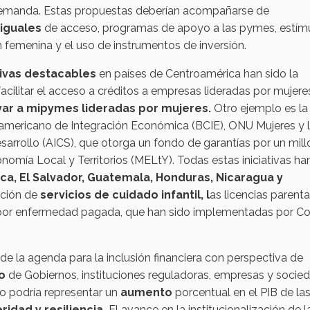
 demanda. Estas propuestas deberían acompañarse de
 iguales
de acceso, programas de apoyo a las pymes, estím
n femenina y el uso de instrumentos de inversión.
ativas destacables
en países de Centroamérica han sido la
facilitar el acceso a créditos a empresas lideradas por mujer
ar a mipymes lideradas por mujeres.
Otro ejemplo es la
oamericano de Integración Económica (BCIE), ONU Mujeres y 
sarrollo (AICS), que otorga un fondo de garantías por un mill
nomía Local y Territorios (MELtY). Todas estas iniciativas ha
ica, El Salvador, Guatemala, Honduras, Nicaragua y
ación de
servicios de cuidado infantil, l
as licencias parenta
ias por enfermedad pagada, que han sido implementadas por C
de la agenda para la inclusión financiera con perspectiva de
no
de Gobiernos, instituciones reguladoras, empresas y socied
 podría representar un
aumento
porcentual en el PIB de la
ridad y resiliencia.
El avance en la institucionalización de l