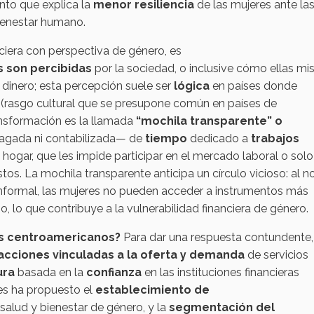
nto que explica la
menor resiliencia
de las mujeres ante la
bienestar humano.
anciera con perspectiva de género, es
 son percibidas
por la sociedad, o inclusive cómo ellas m
l dinero; esta percepción suele ser
lógica
en países donde
rasgo cultural que se presupone común en países de
ansformación es la llamada
“mochila transparente” o
gada ni contabilizada— de
tiempo
dedicado a
trabajos
 hogar, que les impide participar en el mercado laboral o solo
tos. La mochila transparente anticipa un círculo vicioso: al n
 informal, las mujeres no pueden acceder a instrumentos más
o, lo que contribuye a la vulnerabilidad financiera de género.
es centroamericanos?
Para dar una respuesta contundente,
acciones vinculadas a la oferta y demanda
de servicios
ura
basada en la
confianza
en las instituciones financieras
es ha propuesto el
establecimiento de
alud y bienestar de género, y la
segmentación del