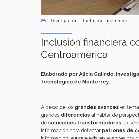
Divulgación
Inclusión financiera
Inclusión financiera 
Centroamérica
Elaborado por Alicia Galindo, investig
Tecnológico de Monterrey.
A pesar de los
grandes avances
en tem
grandes
diferencias
al hablar de perspec
de
soluciones transformadoras
en ser
información para detectar
patrones de 
información, aunque existen avances por par