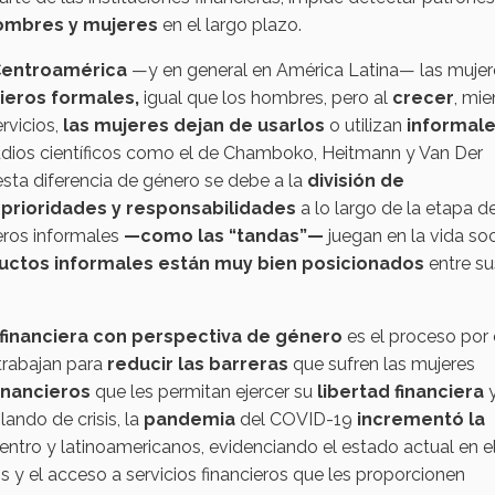
ombres y mujeres
en el largo plazo.
entroamérica
—y en general en América Latina— las mujer
cieros formales,
igual que los hombres, pero al
crecer
, mie
rvicios,
las mujeres dejan de usarlos
o utilizan
informal
udios científicos como el de Chamboko, Heitmann y Van Der
sta diferencia de género se debe a la
división de
,
prioridades y responsabilidades
a lo largo de la etapa d
ieros informales
—como las “tandas”—
juegan en la vida soc
uctos informales están muy bien posicionados
entre su
 financiera con perspectiva de género
es el proceso por 
trabajan para
reducir las barreras
que sufren las mujeres
inancieros
que les permitan ejercer su
libertad financiera
lando de crisis, la
pandemia
del COVID-19
incrementó la
entro y latinoamericanos, evidenciando el estado actual en e
s y el acceso a servicios financieros que les proporcionen