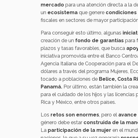
mercado
para una atención directa a la
un
ecosistema
que genere
condiciones
fiscales en sectores de mayor participació
Para conseguir esto último, algunas
inici
creación de un
fondo de garantías
para 
plazos y tasas favorables, que busca
apoy
iniciativa promovida entre el Banco Centr
Agencia Italiana de Cooperación para el De
dólares a través del programa Mujeres, Eco
tocado a poblaciones de
Belice, Costa R
Panamá.
Por último, están también la cre
para el cuidado de los hijos y las licenc
Rica y México, entre otros países.
Los
retos son enormes
, pero el
avance
género debe estar
construida de la ma
La
participación de la mujer
en el mundo
naciones, lo que a su vez generaría
prospe