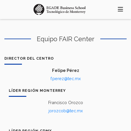
Pasar
al
contenido
principal
Equipo FAIR Center
DIRECTOR DEL CENTRO
Felipe Pérez
f.perez@tec.mx
LÍDER REGIÓN MONTERREY
Francisco Orozco
jorozcob@tec.mx
LÍDER REGIÓN CDMX