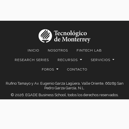
INICIO
NOSOTROS
FINTECH LAB
RESEARCH SERIES
RECURSOS
SERVICIOS
FOROS
CONTACTO
Rufino Tamayo y Av. Eugenio Garza Lagüera, Valle Oriente, 66269 San
Pedro Garza García, N.L.
© 2026. EGADE Business School, todos los derechos reservados.
Aviso legal
|
Políticas de privacidad
|
Aviso de Privacidad
© 2026 FAIR Center for Financial Access Inclusion and Research