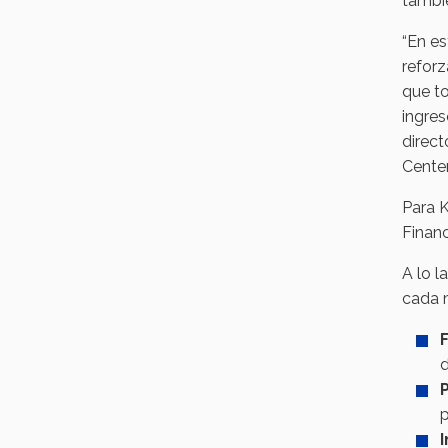
tambié
“En es
reforz
que to
ingres
direct
Center
Para 
Financ
A lo l
cada m
d
p
I