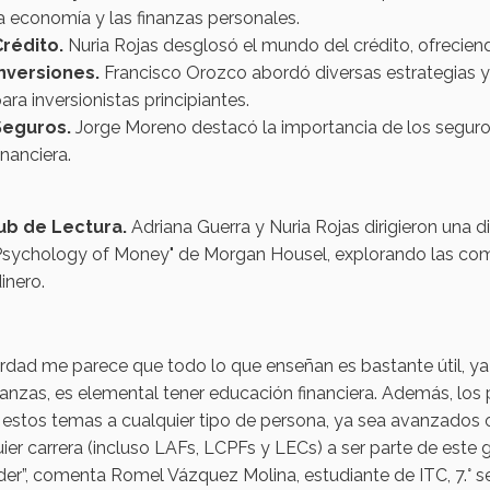
a economía y las finanzas personales.
Crédito.
Nuria Rojas desglosó el mundo del crédito, ofrecie
Inversiones.
Francisco Orozco abordó diversas estrategias y
ara inversionistas principiantes.
Seguros.
Jorge Moreno destacó la importancia de los seguros
inanciera.
ub de Lectura.
Adriana Guerra y Nuria Rojas dirigieron una 
sychology of Money" de Morgan Housel, explorando las comp
inero.
rdad me parece que todo lo que enseñan es bastante útil, ya 
anzas, es elemental tener educación financiera. Además, los
estos temas a cualquier tipo de persona, ya sea avanzados 
ier carrera (incluso LAFs, LCPFs y LECs) a ser parte de este
er”, comenta Romel Vázquez Molina, estudiante de ITC, 7.° s