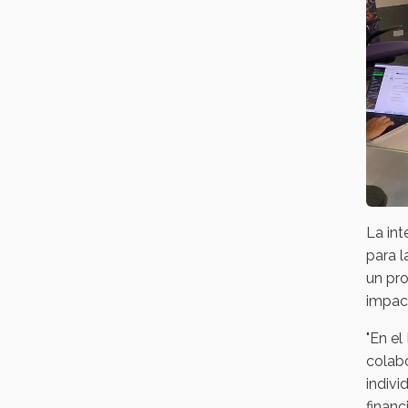
La int
para l
un pro
impact
"En e
colabo
indivi
financ