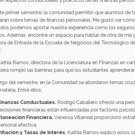
n aspectos conductuales y prácticos de las finanzas person
te primer semestre, la comunidad permitió que alumnos de t
aran sobre temas de finanzas personales. Me gustó ver cómo a
dos podemos aportar nuestra experiencia como los seguros, l
os. Además, encontré un espacio para hablar de otra de mis pas
ora de Entrada de la Escuela de Negocios del Tecnológico de
.
Kathia Ramos, directora de la Licenciatura en Finanzas en c
iera rompió las barreras para que los estudiantes aprendiera
argo del semestre, en la Comunidad se abordaron temas cruci
ateria. Entre ellos:
Finanzas Conductuales.
Rodrigo Caballero ofreció una per
ecisiones financieras están influenciadas por factores psico
Planeación Financiera.
Vanessa Villarreal proporcionó estra
ersonal efectiva.
nflación y Tasas de Interés.
Kathia Ramos explicó estos c