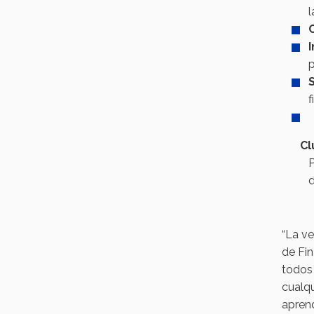
l
p
f
Cl
P
d
“La ve
de Fin
todos 
cualqu
aprend