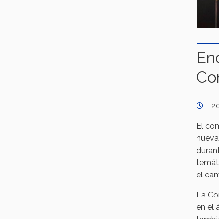
Enc
Co
2
El com
nuevas
duran
temáti
el cam
La Com
en el 