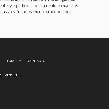
nter y a participar activamente en nuestras
nclusivo y financieramente empoderado",
FOROS
CONTACTO
 García, N.L.