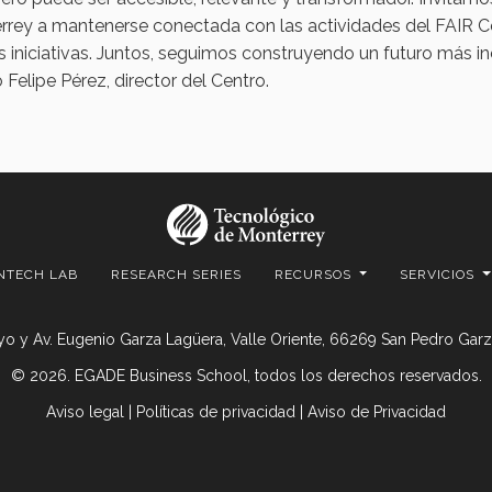
rey a mantenerse conectada con las actividades del FAIR Ce
s iniciativas. Juntos, seguimos construyendo un futuro más i
 Felipe Pérez, director del Centro.
NTECH LAB
RESEARCH SERIES
RECURSOS
SERVICIOS
o y Av. Eugenio Garza Lagüera, Valle Oriente, 66269 San Pedro Garza
© 2026. EGADE Business School, todos los derechos reservados.
Aviso legal
|
Políticas de privacidad
|
Aviso de Privacidad