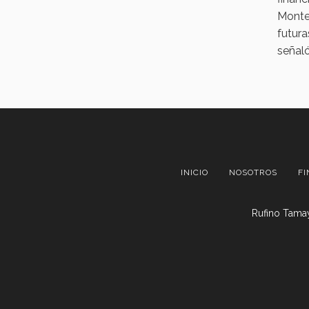
Monter
futura
señaló
INICIO
NOSOTROS
FI
Rufino Tamay