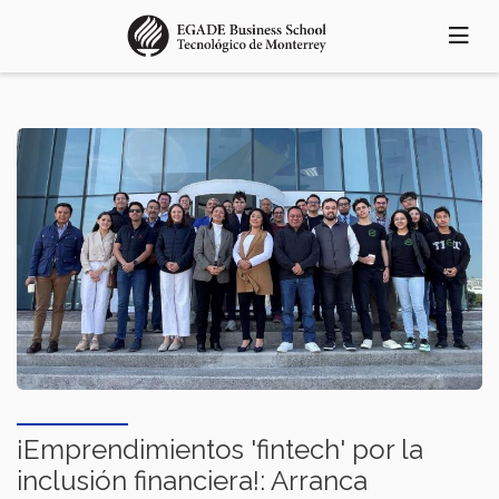
Pasar
al
contenido
principal
¡Emprendimientos 'fintech' por la
inclusión financiera!: Arranca