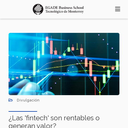
Pasar
al
contenido
principal
Divulgación
¿Las 'fintech' son rentables o
generan valor?